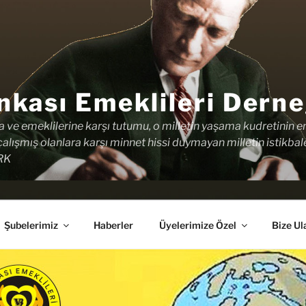
nkası Emeklileri Derne
na ve emeklilerine karşı tutumu, o milletin yaşama kudretinin e
alışmış olanlara karşı minnet hissi duymayan milletin istikb
RK
Şubelerimiz
Haberler
Üyelerimize Özel
Bize Ul