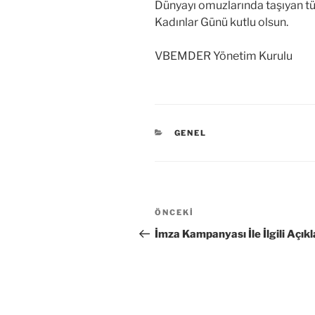
Dünyayı omuzlarında taşıyan t
Kadınlar Günü kutlu olsun.
VBEMDER Yönetim Kurulu
KATEGORILER
GENEL
Yazı
Önceki
ÖNCEKI
gezinmesi
Yazı
İmza Kampanyası İle İlgili Açık