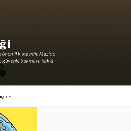
ği
n önemli kıstasıdır. Mazide
ale güvenle bakmaya hakkı
aşın