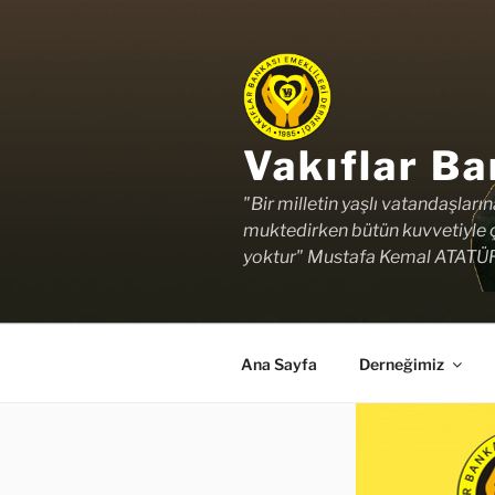
İçeriğe
geç
Vakıflar Ba
"Bir milletin yaşlı vatandaşları
muktedirken bütün kuvvetiyle ç
yoktur" Mustafa Kemal ATATÜ
Ana Sayfa
Derneğimiz