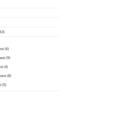
83)
si
(6)
esi
(9)
si
(4)
besi
(8)
i
(5)