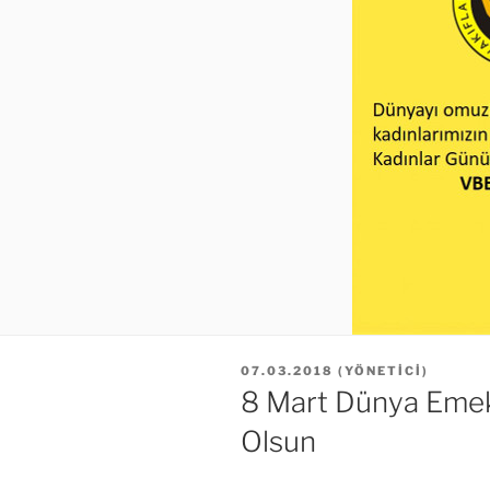
YAYIM
07.03.2018
(
YÖNETICI
)
TARIHI
8 Mart Dünya Emek
Olsun