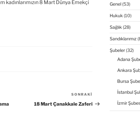
üm kadınlarımızın 8 Mart Dünya Emekçi
Genel
(53)
Hukuk
(10)
Sağlık
(28)
Sandıklarımız
(
Şubeler
(32)
Adana Şube
Ankara Şub
Bursa Şube
İstanbul Şu
SONRAKI
Sonraki
Yazı
İzmir Şubes
lama
18 Mart Çanakkale Zaferi