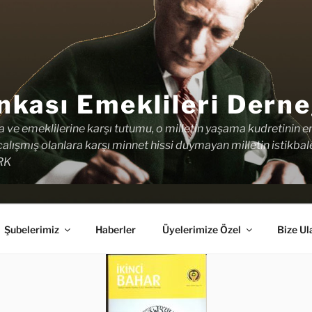
nkası Emeklileri Derne
na ve emeklilerine karşı tutumu, o milletin yaşama kudretinin e
alışmış olanlara karşı minnet hissi duymayan milletin istikb
RK
Şubelerimiz
Haberler
Üyelerimize Özel
Bize Ul