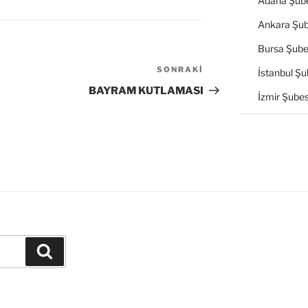
Adana Şube
Ankara Şub
Bursa Şube
SONRAKI
Sonraki
İstanbul Şu
Yazı
BAYRAM KUTLAMASI
İzmir Şubes
Ara