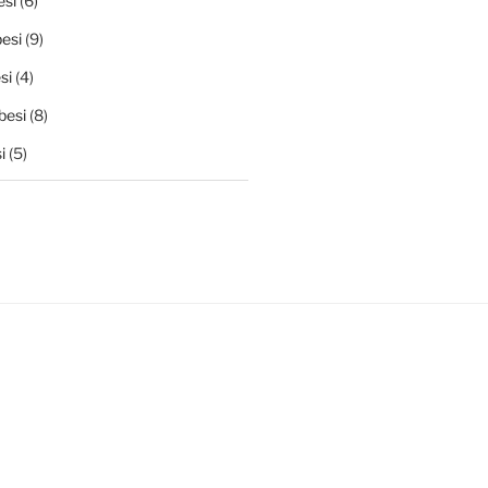
si
(6)
esi
(9)
si
(4)
besi
(8)
i
(5)