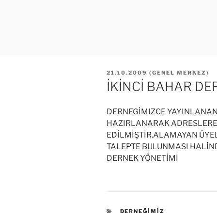
YAYIM
21.10.2009
(
GENEL MERKEZ
)
TARIHI
İKİNCİ BAHAR DER
DERNEGİMIZCE YAYINLANAN İ
HAZIRLANARAK ADRESLERE 
EDİLMİŞTİR.ALAMAYAN ÜYEL
TALEPTE BULUNMASI HALİN
DERNEK YÖNETİMİ
KATEGORILER
DERNEĞIMIZ