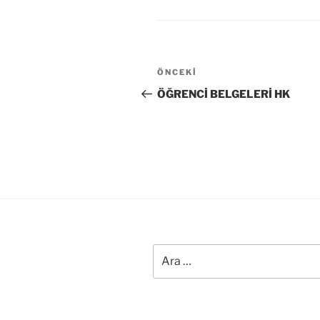
Yazı
Önceki
ÖNCEKI
gezinmesi
Yazı
ÖĞRENCİ BELGELERİ HK
Ara: