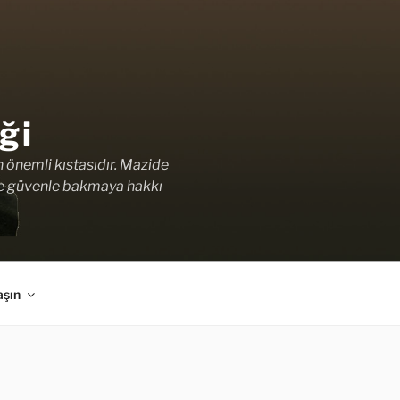
ği
n önemli kıstasıdır. Mazide
ale güvenle bakmaya hakkı
aşın