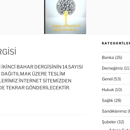
KATEGORILE
GİSİ
Banka
(26)
KİNCİ BAHAR DERGİSİNİN 14.SAYISI
Derneğimiz
(11
DAĞITILMAK ÜZERE TESLİM
Genel
(53)
ERİMİZ İNTERNET SİTEMİZDEN
DE TEKRAR GÖNDERİLECEKTİR.
Hukuk
(10)
Sağlık
(28)
Sandıklarımız
(
Şubeler
(32)