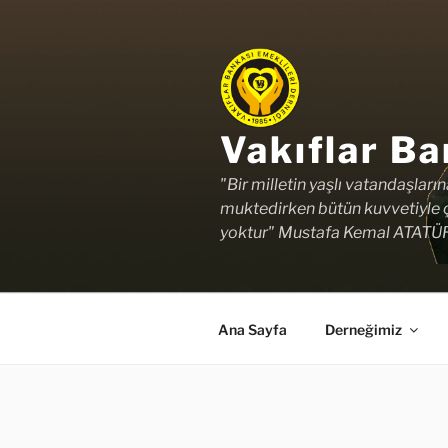
İçeriğe
geç
Vakıflar Ba
"Bir milletin yaşlı vatandaşları
muktedirken bütün kuvvetiyle ç
yoktur" Mustafa Kemal ATATÜ
Ana Sayfa
Derneğimiz